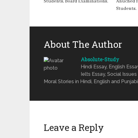
Students, Board Examinations.
Anuched for
Students.
About The Author
Absolute-Study
Hindi Essay, English Ess
Ielts Essay, Social Issues
Moral Stories in Hindi, English and Punjabi
Leave a Reply