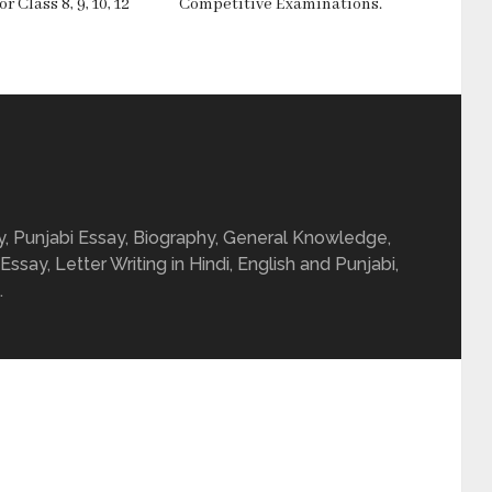
 Class 8, 9, 10, 12
Competitive Examinations.
ay, Punjabi Essay, Biography, General Knowledge,
 Essay, Letter Writing in Hindi, English and Punjabi,
.