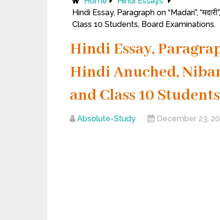
Home
Hindi Essays
Hindi Essay, Paragraph on “Madari”, “मदारी”
Class 10 Students, Board Examinations.
Hindi Essay, Paragraph
Hindi Anuched, Nibandh
and Class 10 Student
Absolute-Study
December 23, 2