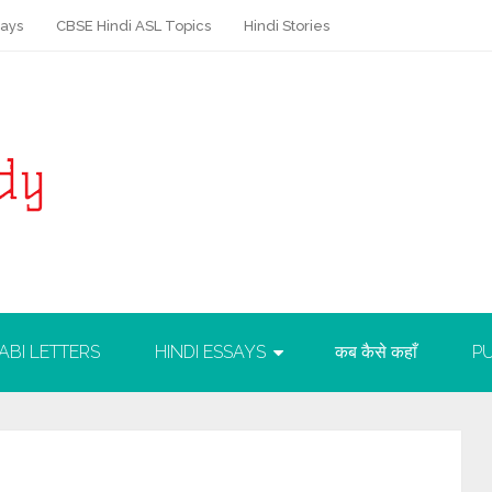
says
CBSE Hindi ASL Topics
Hindi Stories
ABI LETTERS
HINDI ESSAYS
कब कैसे कहाँ
PU