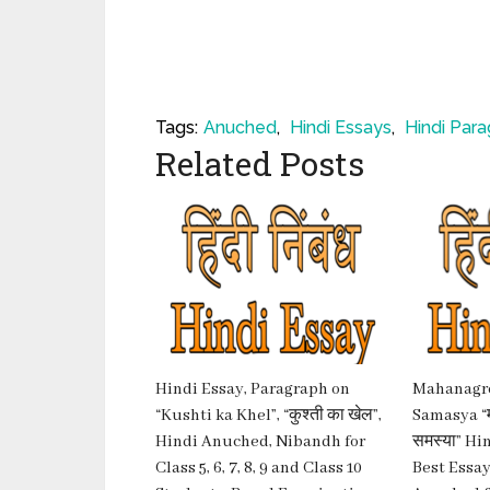
Tags:
Anuched
,
Hindi Essays
,
Hindi Par
Related Posts
Hindi Essay, Paragraph on
Mahanagro
“Kushti ka Khel”, “कुश्ती का खेल”,
Samasya “महा
Hindi Anuched, Nibandh for
समस्या” Hi
Class 5, 6, 7, 8, 9 and Class 10
Best Essay