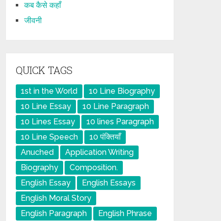
कब कैसे कहाँ
जीवनी
QUICK TAGS
1st in the World
10 Line Biography
10 Line Essay
10 Line Paragraph
10 Lines Essay
10 lines Paragraph
10 Line Speech
10 पंक्तियाँ
Anuched
Application Writing
Biography
Composition.
English Essay
English Essays
English Moral Story
English Paragraph
English Phrase