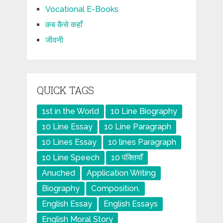
Vocational E-Books
कब कैसे कहाँ
जीवनी
QUICK TAGS
1st in the World
10 Line Biography
10 Line Essay
10 Line Paragraph
10 Lines Essay
10 lines Paragraph
10 Line Speech
10 पंक्तियाँ
Anuched
Application Writing
Biography
Composition.
English Essay
English Essays
English Moral Story