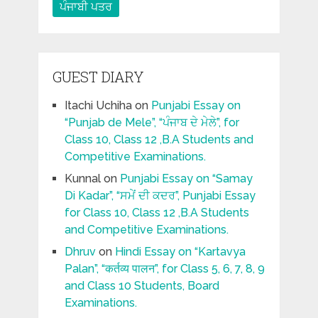
ਪੰਜਾਬੀ ਪਤਰ
GUEST DIARY
Itachi Uchiha
on
Punjabi Essay on
“Punjab de Mele”, “ਪੰਜਾਬ ਦੇ ਮੇਲੇ”, for
Class 10, Class 12 ,B.A Students and
Competitive Examinations.
Kunnal
on
Punjabi Essay on “Samay
Di Kadar”, “ਸਮੇਂ ਦੀ ਕਦਰ”, Punjabi Essay
for Class 10, Class 12 ,B.A Students
and Competitive Examinations.
Dhruv
on
Hindi Essay on “Kartavya
Palan”, “कर्तव्य पालन”, for Class 5, 6, 7, 8, 9
and Class 10 Students, Board
Examinations.