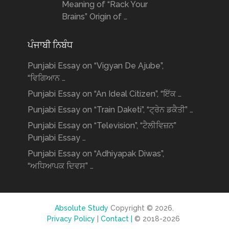
Meaning of “Rack Your
Brains” Origin of …
ਪੰਜਾਬੀ ਨਿਬੰਧ
Punjabi Essay on “Vigyan De Ajube”,
“ਵਿਗਿਆਨ …
Punjabi Essay on “An Ideal Citizen”, “ਇੱਕ …
Punjabi Essay on “Train Daketi”, “ਟ੍ਰੇਨ ਡਕੈਤੀ” …
Punjabi Essay on “Television”, “ਟੈਲੀਵਿਜ਼ਨ”
Punjabi Essay …
Punjabi Essay on “Adhiyapak Diwas”,
“ਅਧਿਆਪਕ ਦਿਵਸ” …
Absolute Study
Copyright © 2026.
Privacy Policy
|
Contact |
© 2018-2026