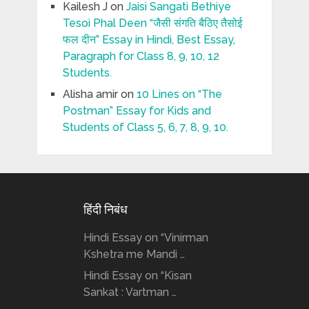
Kailesh J
on
Jaisi Sangati Bethiye
Tesoi Phal Deen “जैसी संगति बैठिए तैसोई
फल दीन” Essay in Hindi, Best Essay,
Paragraph for Class 8, 9, 10, 12
Students.
Alisha amir
on
10 Lines on “The
Postman” Essay for Kids and
Students of Class 5, 6, 7, 8, 9, 10.
हिंदी निबंध
Hindi Essay on “Vinirman
Kshetra me Mandi …
Hindi Essay on “Kisan
Sankat : Vartman …