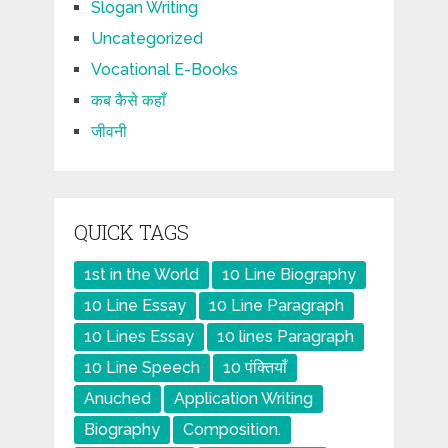
Slogan Writing
Uncategorized
Vocational E-Books
कब कैसे कहाँ
जीवनी
QUICK TAGS
1st in the World
10 Line Biography
10 Line Essay
10 Line Paragraph
10 Lines Essay
10 lines Paragraph
10 Line Speech
10 पंक्तियाँ
Anuched
Application Writing
Biography
Composition.