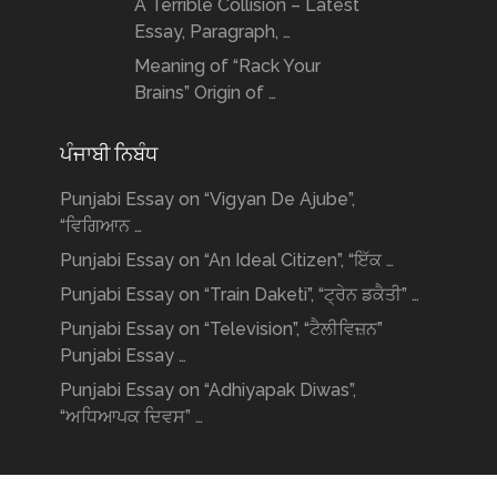
A Terrible Collision – Latest
Essay, Paragraph, …
Meaning of “Rack Your
Brains” Origin of …
ਪੰਜਾਬੀ ਨਿਬੰਧ
Punjabi Essay on “Vigyan De Ajube”,
“ਵਿਗਿਆਨ …
Punjabi Essay on “An Ideal Citizen”, “ਇੱਕ …
Punjabi Essay on “Train Daketi”, “ਟ੍ਰੇਨ ਡਕੈਤੀ” …
Punjabi Essay on “Television”, “ਟੈਲੀਵਿਜ਼ਨ”
Punjabi Essay …
Punjabi Essay on “Adhiyapak Diwas”,
“ਅਧਿਆਪਕ ਦਿਵਸ” …