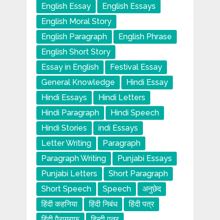
English Essay
English Essays
English Moral Story
English Paragraph
English Phrase
English Short Story
Essay in English
Festival Essay
General Knowledge
Hindi Essay
Hindi Essays
Hindi Letters
Hindi Paragraph
Hindi Speech
Hindi Stories
indi Essays
Letter Writing
Paragraph
Paragraph Writing
Punjabi Essays
Punjabi Letters
Short Paragraph
Short Speech
Speech
अनुछेद
हिंदी कहनिया
हिंदी निबंध
हिंदी पत्र
हिंदी पैराग्राफ
हिन्दी पत्र