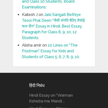
and Class 10 Students, Board
Examinations.
Kailesh J
on
Jaisi Sangati Bethiye
Tesoi Phal Deen “जैसी संगति बैठिए तैसोई
फल दीन” Essay in Hindi, Best Essay,
Paragraph for Class 8, 9, 10, 12
Students.
Alisha amir
on
10 Lines on “The
Postman” Essay for Kids and
Students of Class 5, 6, 7, 8, 9, 10.
हिंदी निबंध
Hindi Essay on “Vinirman
Kshetra me Mandi …