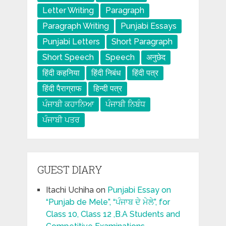
Letter Writing
Paragraph
Paragraph Writing
Punjabi Essays
Punjabi Letters
Short Paragraph
Short Speech
Speech
अनुछेद
हिंदी कहनिया
हिंदी निबंध
हिंदी पत्र
हिंदी पैराग्राफ
हिन्दी पत्र
ਪੰਜਾਬੀ ਕਹਾਨਿਆ
ਪੰਜਾਬੀ ਨਿਬੰਧ
ਪੰਜਾਬੀ ਪਤਰ
GUEST DIARY
Itachi Uchiha
on
Punjabi Essay on
“Punjab de Mele”, “ਪੰਜਾਬ ਦੇ ਮੇਲੇ”, for
Class 10, Class 12 ,B.A Students and