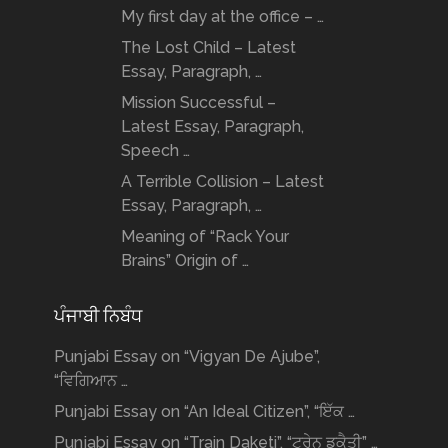
My first day at the office – …
The Lost Child – Latest
Essay, Paragraph, …
Mission Successful –
Latest Essay, Paragraph,
Speech …
A Terrible Collision – Latest
Essay, Paragraph, …
Meaning of “Rack Your
Brains” Origin of …
ਪੰਜਾਬੀ ਨਿਬੰਧ
Punjabi Essay on “Vigyan De Ajube”,
“ਵਿਗਿਆਨ …
Punjabi Essay on “An Ideal Citizen”, “ਇੱਕ …
Punjabi Essay on “Train Daketi”, “ਟ੍ਰੇਨ ਡਕੈਤੀ” …