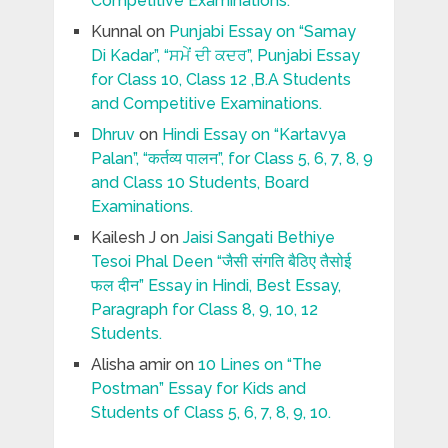
Competitive Examinations.
Kunnal
on
Punjabi Essay on “Samay
Di Kadar”, “ਸਮੇਂ ਦੀ ਕਦਰ”, Punjabi Essay
for Class 10, Class 12 ,B.A Students
and Competitive Examinations.
Dhruv
on
Hindi Essay on “Kartavya
Palan”, “कर्तव्य पालन”, for Class 5, 6, 7, 8, 9
and Class 10 Students, Board
Examinations.
Kailesh J
on
Jaisi Sangati Bethiye
Tesoi Phal Deen “जैसी संगति बैठिए तैसोई
फल दीन” Essay in Hindi, Best Essay,
Paragraph for Class 8, 9, 10, 12
Students.
Alisha amir
on
10 Lines on “The
Postman” Essay for Kids and
Students of Class 5, 6, 7, 8, 9, 10.