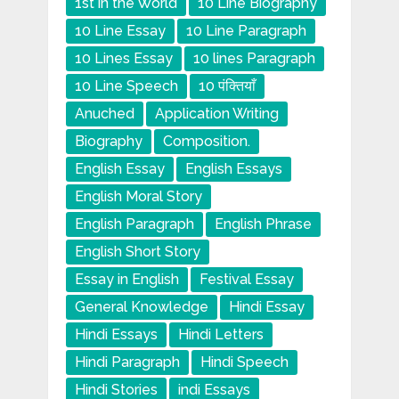
1st in the World
10 Line Biography
10 Line Essay
10 Line Paragraph
10 Lines Essay
10 lines Paragraph
10 Line Speech
10 पंक्तियाँ
Anuched
Application Writing
Biography
Composition.
English Essay
English Essays
English Moral Story
English Paragraph
English Phrase
English Short Story
Essay in English
Festival Essay
General Knowledge
Hindi Essay
Hindi Essays
Hindi Letters
Hindi Paragraph
Hindi Speech
Hindi Stories
indi Essays