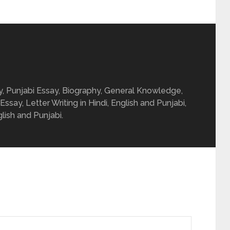
ay, Punjabi Essay, Biography, General Knowledge,
 Essay, Letter Writing in Hindi, English and Punjabi,
glish and Punjabi.