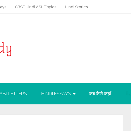
says
CBSE Hindi ASL Topics
Hindi Stories
ABI LETTERS
HINDI ESSAYS
कब कैसे कहाँ
PU