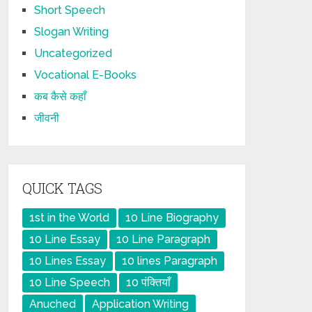
Short Speech
Slogan Writing
Uncategorized
Vocational E-Books
कब कैसे कहाँ
जीवनी
QUICK TAGS
1st in the World
10 Line Biography
10 Line Essay
10 Line Paragraph
10 Lines Essay
10 lines Paragraph
10 Line Speech
10 पंक्तियाँ
Anuched
Application Writing