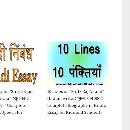
y on “Surya Kant
10 Lines on “Mulk Raj Anand”
ala”, “सूर्य कान्त
(Indian writer) “मुल्कराज आनंद”
राला” Complete
Complete Biography in Hindi,
 Speech for
Essay for Kids and Students.