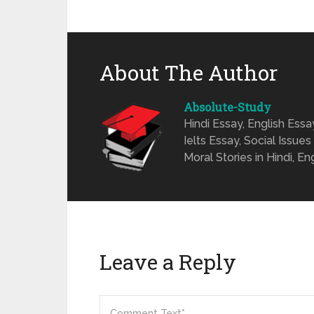
About The Author
Absolute-Study
Hindi Essay, English Ess
Ielts Essay, Social Issues
Moral Stories in Hindi, En
Leave a Reply