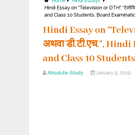
Home
Hindi Essays
Hindi Essay on “Television or DTH”, “टेलीविज़
and Class 10 Students, Board Examinatio
Hindi Essay on “Televi
अथवा डी.टी.एच.”, Hindi E
and Class 10 Student
Absolute-Study
January 9, 2019