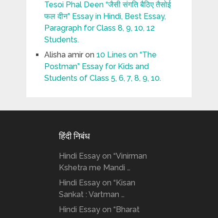
Tesoi Phal Deen “जैसी संगति बैठिए तैसोई
फल दीन” Essay in Hindi, Best Essay,
Paragraph for Class 8, 9, 10, 12
Students.
Alisha amir
on
10 Lines on “The
Postman” Essay for Kids and
Students of Class 5, 6, 7, 8, 9, 10.
हिंदी निबंध
Hindi Essay on “Vinirman
Kshetra me Mandi …
Hindi Essay on “Kisan
Sankat : Vartman …
Hindi Essay on “Bharat