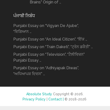
Brains” Origin of …
ਪੰਜਾਬੀ ਨਿਬੰਧ
Punjabi Essay on “Vigyan De Ajube”,
“ਵਿਗਿਆਨ …
Punjabi Essay on “An Ideal Citizen”, “ਇੱਕ …
Punjabi Essay on “Train Daketi”, “ਟ੍ਰੇਨ ਡਕੈਤੀ” …
Punjabi Essay on “Television”, “ਟੈਲੀਵਿਜ਼ਨ”
Punjabi Essay …
Punjabi Essay on “Adhiyapak Diwas”,
“ਅਧਿਆਪਕ ਦਿਵਸ” …
Absolute Study
Copyright © 2026.
Privacy Policy
|
Contact |
© 2018-2026