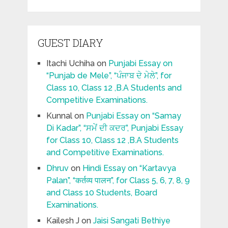
GUEST DIARY
Itachi Uchiha
on
Punjabi Essay on
“Punjab de Mele”, “ਪੰਜਾਬ ਦੇ ਮੇਲੇ”, for
Class 10, Class 12 ,B.A Students and
Competitive Examinations.
Kunnal
on
Punjabi Essay on “Samay
Di Kadar”, “ਸਮੇਂ ਦੀ ਕਦਰ”, Punjabi Essay
for Class 10, Class 12 ,B.A Students
and Competitive Examinations.
Dhruv
on
Hindi Essay on “Kartavya
Palan”, “कर्तव्य पालन”, for Class 5, 6, 7, 8, 9
and Class 10 Students, Board
Examinations.
Kailesh J
on
Jaisi Sangati Bethiye