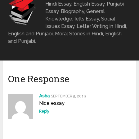
Hindi Essay, English Essay, Punjabi
Essay, Biography, General
Knowledge, Ielts Essay, Social
Issues Essay, Letter Writing in Hindi,
English and Punjabi, Moral Stories in Hindi, English
and Punjabi.
One Response
Asha
SEPTEMBER 5, 2019
Nice essay
Reply