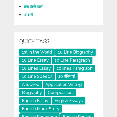
कब कैसे कहाँ
जीवनी
QUICK TAGS
1st in the World
10 Line Biography
10 Line Essay
10 Line Paragraph
10 Lines Essay
10 lines Paragraph
10 Line Speech
10 पंक्तियाँ
Anuched
Application Writing
Biography
Composition.
English Essay
English Essays
English Moral Story
English Paragraph
English Phrase