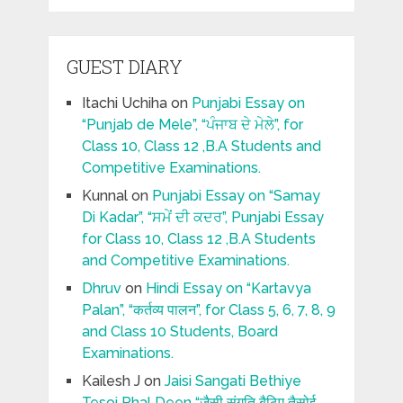
GUEST DIARY
Itachi Uchiha
on
Punjabi Essay on
“Punjab de Mele”, “ਪੰਜਾਬ ਦੇ ਮੇਲੇ”, for
Class 10, Class 12 ,B.A Students and
Competitive Examinations.
Kunnal
on
Punjabi Essay on “Samay
Di Kadar”, “ਸਮੇਂ ਦੀ ਕਦਰ”, Punjabi Essay
for Class 10, Class 12 ,B.A Students
and Competitive Examinations.
Dhruv
on
Hindi Essay on “Kartavya
Palan”, “कर्तव्य पालन”, for Class 5, 6, 7, 8, 9
and Class 10 Students, Board
Examinations.
Kailesh J
on
Jaisi Sangati Bethiye
Tesoi Phal Deen “जैसी संगति बैठिए तैसोई