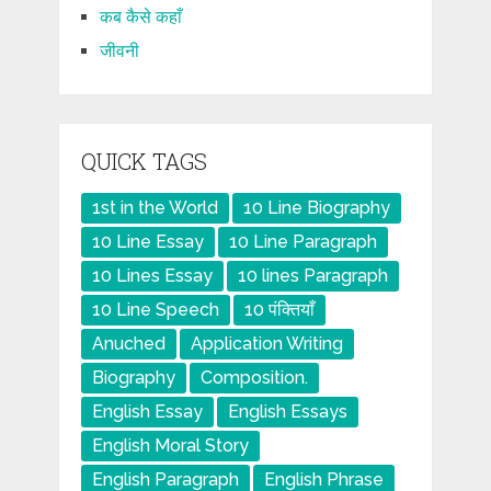
कब कैसे कहाँ
जीवनी
QUICK TAGS
1st in the World
10 Line Biography
10 Line Essay
10 Line Paragraph
10 Lines Essay
10 lines Paragraph
10 Line Speech
10 पंक्तियाँ
Anuched
Application Writing
Biography
Composition.
English Essay
English Essays
English Moral Story
English Paragraph
English Phrase