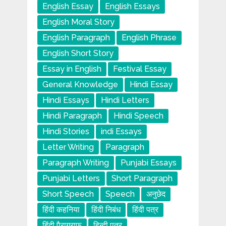
English Essay
English Essays
English Moral Story
English Paragraph
English Phrase
English Short Story
Essay in English
Festival Essay
General Knowledge
Hindi Essay
Hindi Essays
Hindi Letters
Hindi Paragraph
Hindi Speech
Hindi Stories
indi Essays
Letter Writing
Paragraph
Paragraph Writing
Punjabi Essays
Punjabi Letters
Short Paragraph
Short Speech
Speech
अनुछेद
हिंदी कहनिया
हिंदी निबंध
हिंदी पत्र
हिंदी पैराग्राफ
हिन्दी पत्र