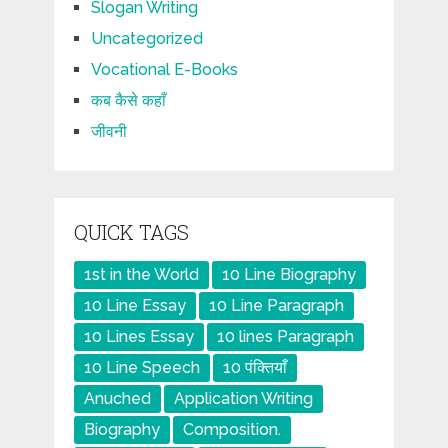
Slogan Writing
Uncategorized
Vocational E-Books
कब कैसे कहाँ
जीवनी
QUICK TAGS
1st in the World
10 Line Biography
10 Line Essay
10 Line Paragraph
10 Lines Essay
10 lines Paragraph
10 Line Speech
10 पंक्तियाँ
Anuched
Application Writing
Biography
Composition.