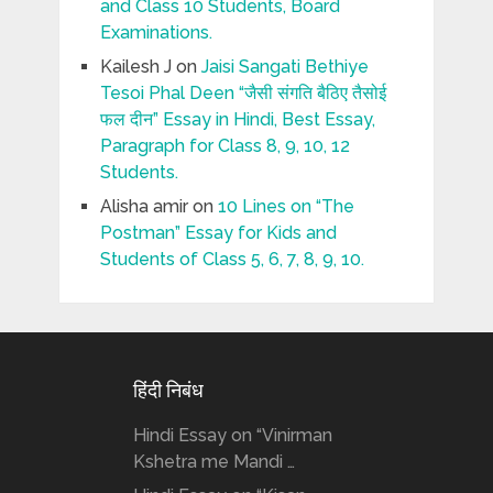
and Class 10 Students, Board
Examinations.
Kailesh J
on
Jaisi Sangati Bethiye
Tesoi Phal Deen “जैसी संगति बैठिए तैसोई
फल दीन” Essay in Hindi, Best Essay,
Paragraph for Class 8, 9, 10, 12
Students.
Alisha amir
on
10 Lines on “The
Postman” Essay for Kids and
Students of Class 5, 6, 7, 8, 9, 10.
हिंदी निबंध
Hindi Essay on “Vinirman
Kshetra me Mandi …