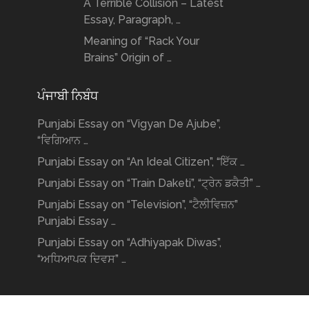
A Terrible Collision – Latest
Essay, Paragraph, …
Meaning of “Rack Your
Brains” Origin of …
ਪੰਜਾਬੀ ਨਿਬੰਧ
Punjabi Essay on “Vigyan De Ajube”,
“ਵਿਗਿਆਨ …
Punjabi Essay on “An Ideal Citizen”, “ਇੱਕ …
Punjabi Essay on “Train Daketi”, “ਟ੍ਰੇਨ ਡਕੈਤੀ” …
Punjabi Essay on “Television”, “ਟੈਲੀਵਿਜ਼ਨ”
Punjabi Essay …
Punjabi Essay on “Adhiyapak Diwas”,
“ਅਧਿਆਪਕ ਦਿਵਸ” …