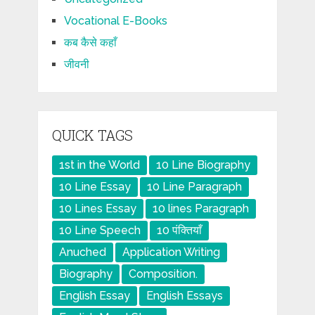
Vocational E-Books
कब कैसे कहाँ
जीवनी
QUICK TAGS
1st in the World
10 Line Biography
10 Line Essay
10 Line Paragraph
10 Lines Essay
10 lines Paragraph
10 Line Speech
10 पंक्तियाँ
Anuched
Application Writing
Biography
Composition.
English Essay
English Essays