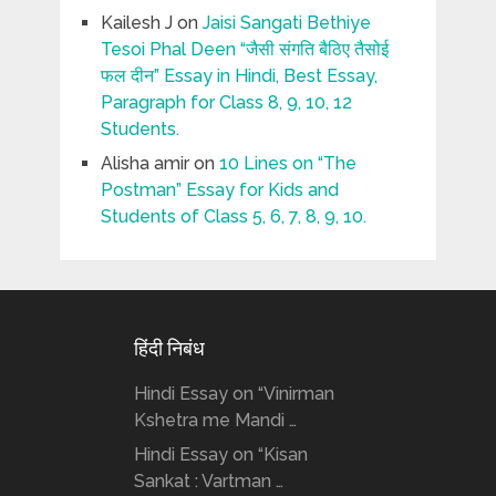
Kailesh J
on
Jaisi Sangati Bethiye
Tesoi Phal Deen “जैसी संगति बैठिए तैसोई
फल दीन” Essay in Hindi, Best Essay,
Paragraph for Class 8, 9, 10, 12
Students.
Alisha amir
on
10 Lines on “The
Postman” Essay for Kids and
Students of Class 5, 6, 7, 8, 9, 10.
हिंदी निबंध
Hindi Essay on “Vinirman
Kshetra me Mandi …
Hindi Essay on “Kisan
Sankat : Vartman …