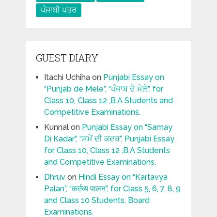
ਪੰਜਾਬੀ ਪਤਰ
GUEST DIARY
Itachi Uchiha
on
Punjabi Essay on
“Punjab de Mele”, “ਪੰਜਾਬ ਦੇ ਮੇਲੇ”, for
Class 10, Class 12 ,B.A Students and
Competitive Examinations.
Kunnal
on
Punjabi Essay on “Samay
Di Kadar”, “ਸਮੇਂ ਦੀ ਕਦਰ”, Punjabi Essay
for Class 10, Class 12 ,B.A Students
and Competitive Examinations.
Dhruv
on
Hindi Essay on “Kartavya
Palan”, “कर्तव्य पालन”, for Class 5, 6, 7, 8, 9
and Class 10 Students, Board
Examinations.