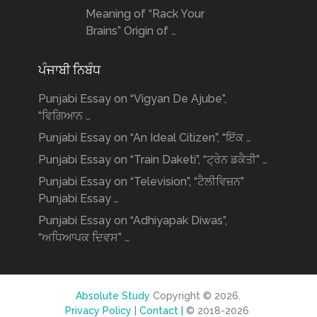
Meaning of “Rack Your
Brains” Origin of …
ਪੰਜਾਬੀ ਨਿਬੰਧ
Punjabi Essay on “Vigyan De Ajube”,
“ਵਿਗਿਆਨ …
Punjabi Essay on “An Ideal Citizen”, “ਇੱਕ …
Punjabi Essay on “Train Daketi”, “ਟ੍ਰੇਨ ਡਕੈਤੀ” …
Punjabi Essay on “Television”, “ਟੈਲੀਵਿਜ਼ਨ”
Punjabi Essay …
Punjabi Essay on “Adhiyapak Diwas”,
“ਅਧਿਆਪਕ ਦਿਵਸ” …
Absolute Study
Copyright © 2026.
Privacy Policy
|
Contact |
© 2018-2026