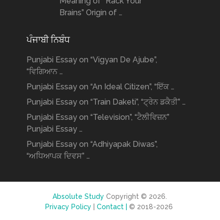
Meaning of “Rack Your
Brains” Origin of …
ਪੰਜਾਬੀ ਨਿਬੰਧ
Punjabi Essay on “Vigyan De Ajube”,
“ਵਿਗਿਆਨ …
Punjabi Essay on “An Ideal Citizen”, “ਇੱਕ …
Punjabi Essay on “Train Daketi”, “ਟ੍ਰੇਨ ਡਕੈਤੀ” …
Punjabi Essay on “Television”, “ਟੈਲੀਵਿਜ਼ਨ”
Punjabi Essay …
Punjabi Essay on “Adhiyapak Diwas”,
“ਅਧਿਆਪਕ ਦਿਵਸ” …
Absolute Study
Copyright © 2026.
Privacy Policy
|
Contact |
© 2018-2026