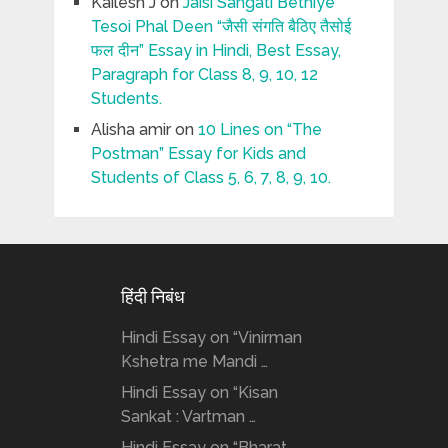
Kailesh J
on
Jaisi Sangati Bethiye
Tesoi Phal Deen “जैसी संगति बैठिए तैसोई
फल दीन” Essay in Hindi, Best Essay,
Paragraph for Class 8, 9, 10, 12
Students.
Alisha amir
on
10 Lines on “The
Postman” Essay for Kids and
Students of Class 5, 6, 7, 8, 9, 10.
हिंदी निबंध
Hindi Essay on “Vinirman
Kshetra me Mandi …
Hindi Essay on “Kisan
Sankat : Vartman …
Hindi Essay on “Bharat