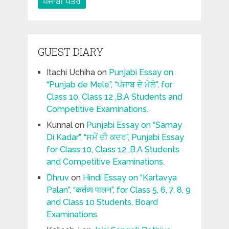
ਪੰਜਾਬੀ ਪਤਰ
GUEST DIARY
Itachi Uchiha
on
Punjabi Essay on
“Punjab de Mele”, “ਪੰਜਾਬ ਦੇ ਮੇਲੇ”, for
Class 10, Class 12 ,B.A Students and
Competitive Examinations.
Kunnal
on
Punjabi Essay on “Samay
Di Kadar”, “ਸਮੇਂ ਦੀ ਕਦਰ”, Punjabi Essay
for Class 10, Class 12 ,B.A Students
and Competitive Examinations.
Dhruv
on
Hindi Essay on “Kartavya
Palan”, “कर्तव्य पालन”, for Class 5, 6, 7, 8, 9
and Class 10 Students, Board
Examinations.