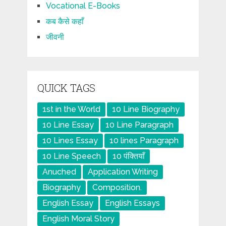
Vocational E-Books
कब कैसे कहाँ
जीवनी
QUICK TAGS
1st in the World
10 Line Biography
10 Line Essay
10 Line Paragraph
10 Lines Essay
10 lines Paragraph
10 Line Speech
10 पंक्तियाँ
Anuched
Application Writing
Biography
Composition.
English Essay
English Essays
English Moral Story