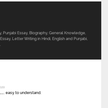
ay, Punjabi Essay, Biography, General Knowledge,
 Essay, Letter Writing in Hindi, English and Punjabi,
.
020
…….. easy to understand.