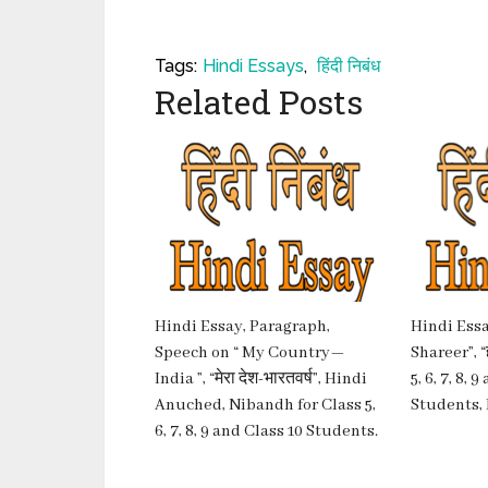
Tags:
Hindi Essays
,
हिंदी निबंध
Related Posts
Hindi Essay, Paragraph,
Hindi Ess
Speech on “ My Country—
Shareer”, “
India ”, “मेरा देश-भारतवर्ष”, Hindi
5, 6, 7, 8, 
Anuched, Nibandh for Class 5,
Students,
6, 7, 8, 9 and Class 10 Students.