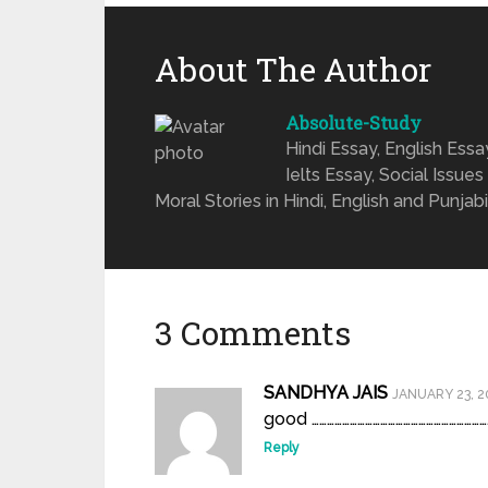
About The Author
Absolute-Study
Hindi Essay, English Ess
Ielts Essay, Social Issues
Moral Stories in Hindi, English and Punjabi
3 Comments
SANDHYA JAIS
JANUARY 23, 2
good ……………………………………………………………
Reply