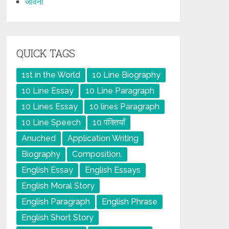
जीवनी
QUICK TAGS
1st in the World
10 Line Biography
10 Line Essay
10 Line Paragraph
10 Lines Essay
10 lines Paragraph
10 Line Speech
10 पंक्तियाँ
Anuched
Application Writing
Biography
Composition.
English Essay
English Essays
English Moral Story
English Paragraph
English Phrase
English Short Story