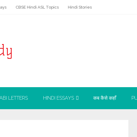
says
CBSE Hindi ASL Topics
Hindi Stories
ABI LETTERS
HINDI ESSAYS
कब कैसे कहाँ
PU