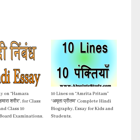
ay on “Hamara
10 Lines on “Amrita Pritam”
हमारा शरीर”, for Class
“अमृता प्रीतम” Complete Hindi
9 and Class 10
Biography, Essay for Kids and
 Board Examinations.
Students.