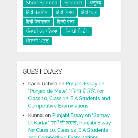
Short Speech
Speech
अनुछेद
हिंदी कहनिया
हिंदी निबंध
हिंदी पत्र
हिंदी पैराग्राफ
हिन्दी पत्र
ਪੰਜਾਬੀ ਕਹਾਨਿਆ
ਪੰਜਾਬੀ ਨਿਬੰਧ
ਪੰਜਾਬੀ ਪਤਰ
GUEST DIARY
Itachi Uchiha
on
Punjabi Essay on
“Punjab de Mele”, “ਪੰਜਾਬ ਦੇ ਮੇਲੇ”, for
Class 10, Class 12 ,B.A Students and
Competitive Examinations.
Kunnal
on
Punjabi Essay on “Samay
Di Kadar”, “ਸਮੇਂ ਦੀ ਕਦਰ”, Punjabi Essay
for Class 10, Class 12 ,B.A Students
and Competitive Examinations.