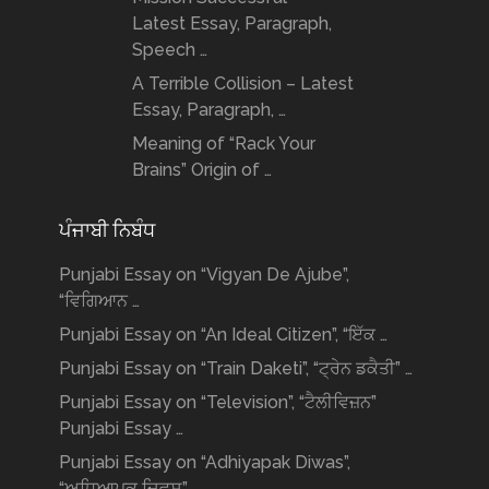
Latest Essay, Paragraph,
Speech …
A Terrible Collision – Latest
Essay, Paragraph, …
Meaning of “Rack Your
Brains” Origin of …
ਪੰਜਾਬੀ ਨਿਬੰਧ
Punjabi Essay on “Vigyan De Ajube”,
“ਵਿਗਿਆਨ …
Punjabi Essay on “An Ideal Citizen”, “ਇੱਕ …
Punjabi Essay on “Train Daketi”, “ਟ੍ਰੇਨ ਡਕੈਤੀ” …
Punjabi Essay on “Television”, “ਟੈਲੀਵਿਜ਼ਨ”
Punjabi Essay …
Punjabi Essay on “Adhiyapak Diwas”,
“ਅਧਿਆਪਕ ਦਿਵਸ” …