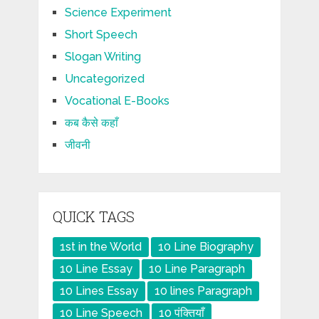
Science Experiment
Short Speech
Slogan Writing
Uncategorized
Vocational E-Books
कब कैसे कहाँ
जीवनी
QUICK TAGS
1st in the World
10 Line Biography
10 Line Essay
10 Line Paragraph
10 Lines Essay
10 lines Paragraph
10 Line Speech
10 पंक्तियाँ