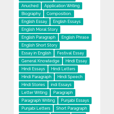
Anuched
Application Writing
Biography
Composition.
English Essay
English Essays
English Moral Story
English Paragraph
English Phrase
English Short Story
Essay in English
Festival Essay
General Knowledge
Hindi Essay
Hindi Essays
Hindi Letters
Hindi Paragraph
Hindi Speech
Hindi Stories
indi Essays
Letter Writing
Paragraph
Paragraph Writing
Punjabi Essays
Punjabi Letters
Short Paragraph