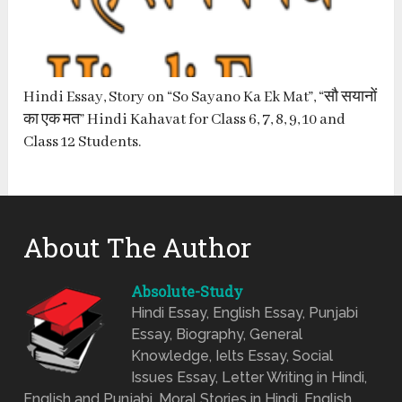
Hindi Essay, Story on “So Sayano Ka Ek Mat”, “सौ सयानों
का एक मत” Hindi Kahavat for Class 6, 7, 8, 9, 10 and
Class 12 Students.
About The Author
Absolute-Study
Hindi Essay, English Essay, Punjabi
Essay, Biography, General
Knowledge, Ielts Essay, Social
Issues Essay, Letter Writing in Hindi,
English and Punjabi, Moral Stories in Hindi, English