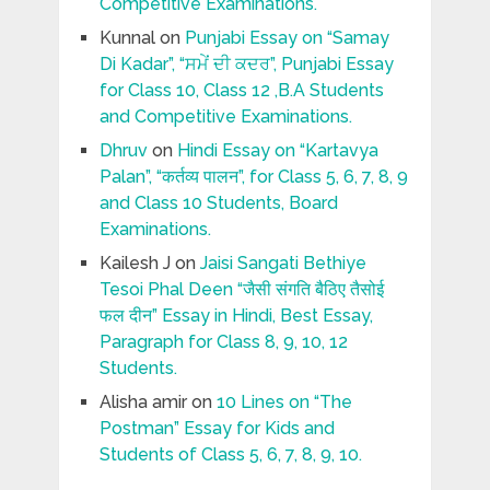
Competitive Examinations.
Kunnal
on
Punjabi Essay on “Samay
Di Kadar”, “ਸਮੇਂ ਦੀ ਕਦਰ”, Punjabi Essay
for Class 10, Class 12 ,B.A Students
and Competitive Examinations.
Dhruv
on
Hindi Essay on “Kartavya
Palan”, “कर्तव्य पालन”, for Class 5, 6, 7, 8, 9
and Class 10 Students, Board
Examinations.
Kailesh J
on
Jaisi Sangati Bethiye
Tesoi Phal Deen “जैसी संगति बैठिए तैसोई
फल दीन” Essay in Hindi, Best Essay,
Paragraph for Class 8, 9, 10, 12
Students.
Alisha amir
on
10 Lines on “The
Postman” Essay for Kids and
Students of Class 5, 6, 7, 8, 9, 10.