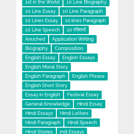
1st in the World
10 Line Biography
10 Line Essay
10 Line Paragraph
10 Lines Essay
10 lines Paragraph
10 Line Speech
10 पंक्तियाँ
Anuched
Application Writing
Biography
Composition.
English Essay
English Essays
English Moral Story
English Paragraph
English Phrase
English Short Story
Essay in English
Festival Essay
General Knowledge
Hindi Essay
Hindi Essays
Hindi Letters
Hindi Paragraph
Hindi Speech
Hindi Stories
indi Essays