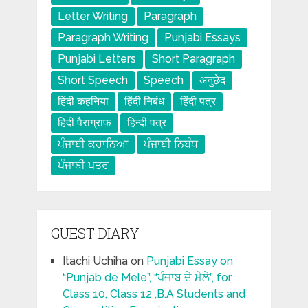
Letter Writing
Paragraph
Paragraph Writing
Punjabi Essays
Punjabi Letters
Short Paragraph
Short Speech
Speech
अनुछेद
हिंदी कहनिया
हिंदी निबंध
हिंदी पत्र
हिंदी पैराग्राफ
हिन्दी पत्र
ਪੰਜਾਬੀ ਕਹਾਨਿਆ
ਪੰਜਾਬੀ ਨਿਬੰਧ
ਪੰਜਾਬੀ ਪਤਰ
GUEST DIARY
Itachi Uchiha
on
Punjabi Essay on
“Punjab de Mele”, “ਪੰਜਾਬ ਦੇ ਮੇਲੇ”, for
Class 10, Class 12 ,B.A Students and