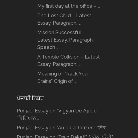
My first day at the office – …
The Lost Child – Latest
Essay, Paragraph, …
Mission Successful –
Latest Essay, Paragraph,
Speech …
A Terrible Collision – Latest
Essay, Paragraph, …
Meaning of “Rack Your
Brains” Origin of …
ਪੰਜਾਬੀ ਨਿਬੰਧ
Punjabi Essay on “Vigyan De Ajube”,
“ਵਿਗਿਆਨ …
Punjabi Essay on “An Ideal Citizen”, “ਇੱਕ …
Punjabi Essay on “Train Daketi”, “ਟ੍ਰੇਨ ਡਕੈਤੀ” …