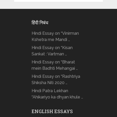
हिंदी निबंध
Hindi Essay on “Vinirman
Kshetra me Mandi …
Hindi Essay on “Kisan
Sankat : Vartman …
Hindi Essay on “Bharat
mein Badhti Mehangai …
Hindi Essay on “Rashtriya
Shiksha Niti 2020 …
Hindi Patra Lekhan
“Ahikariyo ka dhyan khule …
ENGLISH ESSAYS