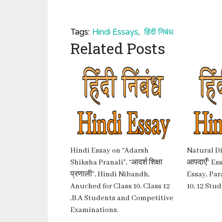
Tags:
Hindi Essays
,
हिंदी निबंध
Related Posts
Hindi Essay on “Adarsh
Natural Di
Shiksha Pranali”, “आदर्श शिक्षा
आपदाएँ” Es
प्रणाली”, Hindi Nibandh,
Essay, Para
Anuched for Class 10, Class 12
10, 12 Stud
,B.A Students and Competitive
Examinations.