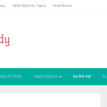
says
CBSE Hindi ASL Topics
Hindi Stories
ABI LETTERS
HINDI ESSAYS
कब कैसे कहाँ
PU