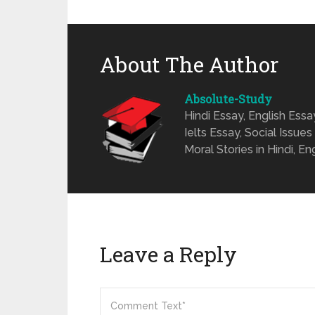
About The Author
Absolute-Study
Hindi Essay, English Ess
Ielts Essay, Social Issues
Moral Stories in Hindi, En
Leave a Reply