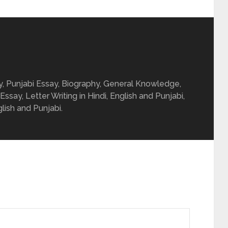
ay, Punjabi Essay, Biography, General Knowledge,
 Essay, Letter Writing in Hindi, English and Punjabi,
glish and Punjabi.