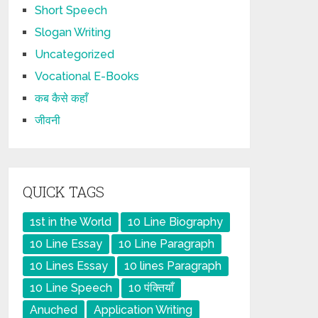
Short Speech
Slogan Writing
Uncategorized
Vocational E-Books
कब कैसे कहाँ
जीवनी
QUICK TAGS
1st in the World
10 Line Biography
10 Line Essay
10 Line Paragraph
10 Lines Essay
10 lines Paragraph
10 Line Speech
10 पंक्तियाँ
Anuched
Application Writing