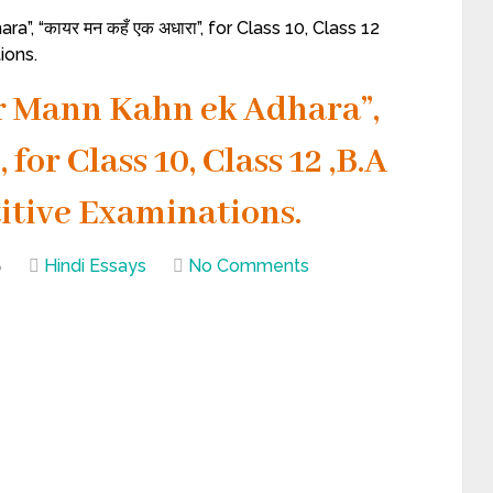
”, “कायर मन कहँ एक अधारा”, for Class 10, Class 12
ions.
r Mann Kahn ek Adhara”,
 for Class 10, Class 12 ,B.A
tive Examinations.
8
Hindi Essays
No Comments