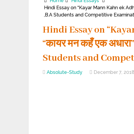
Home
Hindi Essays
Hindi Essay on “Kayar Mann Kahn ek Adhara
,B.A Students and Competitive Examinat
Hindi Essay on “Kaya
“कायर मन कहँ एक अधारा”,
Students and Competi
Absolute-Study
December 7, 201