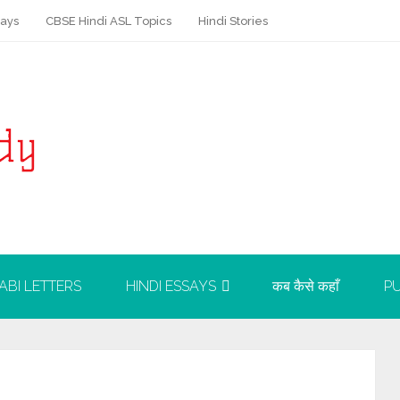
says
CBSE Hindi ASL Topics
Hindi Stories
ABI LETTERS
HINDI ESSAYS
कब कैसे कहाँ
PU