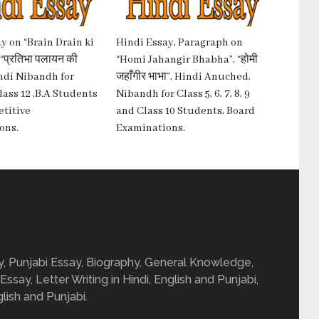
y on “Brain Drain ki
Hindi Essay, Paragraph on
“प्रतिभा पलायन की
“Homi Jahangir Bhabha”, “होमी
indi Nibandh for
जहाँगीर भाभा”, Hindi Anuched,
Class 12 ,B.A Students
Nibandh for Class 5, 6, 7, 8, 9
titive
and Class 10 Students, Board
ons.
Examinations.
ay, Punjabi Essay, Biography, General Knowledge,
 Essay, Letter Writing in Hindi, English and Punjabi,
glish and Punjabi.