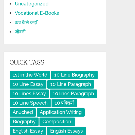
Uncategorized
Vocational E-Books
कब कैसे कहाँ
जीवनी
QUICK TAGS
1st in the World
10 Line Biography
10 Line Essay
10 Line Paragraph
10 Lines Essay
10 lines Paragraph
10 Line Speech
10 पंक्तियाँ
Anuched
Application Writing
Biography
Composition.
English Essay
English Essays