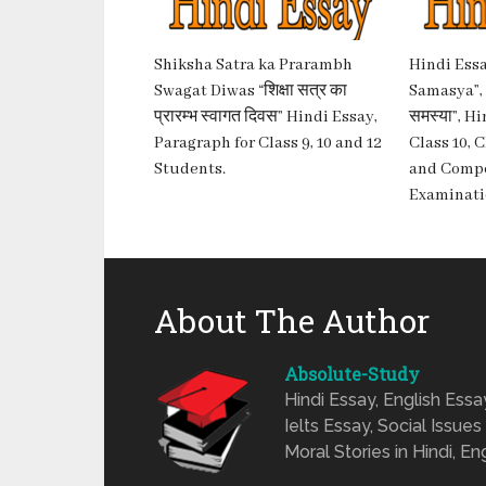
Shiksha Satra ka Prarambh
Hindi Essa
Swagat Diwas “शिक्षा सत्र का
Samasya”, 
प्रारम्भ स्वागत दिवस” Hindi Essay,
समस्या”, H
Paragraph for Class 9, 10 and 12
Class 10, 
Students.
and Compe
Examinati
About The Author
Absolute-Study
Hindi Essay, English Ess
Ielts Essay, Social Issues
Moral Stories in Hindi, En