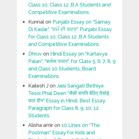
Class 10, Class 12 ,B.A Students and
Competitive Examinations.
Kunnal
on
Punjabi Essay on “Samay
Di Kadar”, “ਸਮੇਂ ਦੀ ਕਦਰ”, Punjabi Essay
for Class 10, Class 12 ,B.A Students
and Competitive Examinations.
Dhruv
on
Hindi Essay on “Kartavya
Palan”, “कर्तव्य पालन”, for Class 5, 6, 7, 8, 9
and Class 10 Students, Board
Examinations.
Kailesh J
on
Jaisi Sangati Bethiye
Tesoi Phal Deen “जैसी संगति बैठिए तैसोई
फल दीन” Essay in Hindi, Best Essay,
Paragraph for Class 8, 9, 10, 12
Students.
Alisha amir
on
10 Lines on “The
Postman” Essay for Kids and