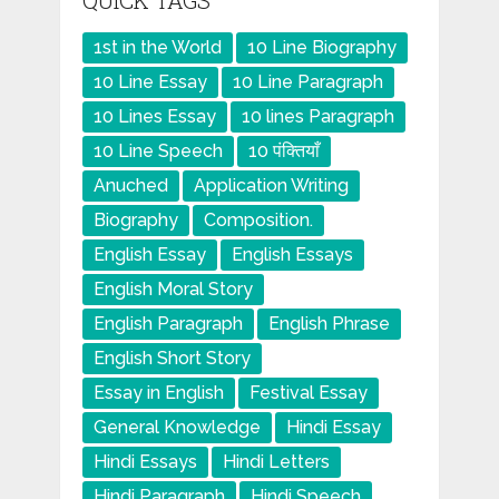
QUICK TAGS
1st in the World
10 Line Biography
10 Line Essay
10 Line Paragraph
10 Lines Essay
10 lines Paragraph
10 Line Speech
10 पंक्तियाँ
Anuched
Application Writing
Biography
Composition.
English Essay
English Essays
English Moral Story
English Paragraph
English Phrase
English Short Story
Essay in English
Festival Essay
General Knowledge
Hindi Essay
Hindi Essays
Hindi Letters
Hindi Paragraph
Hindi Speech