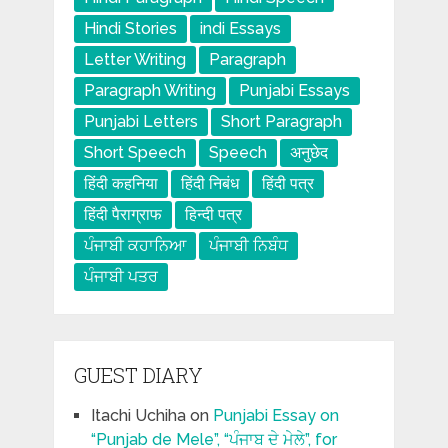
Hindi Stories
indi Essays
Letter Writing
Paragraph
Paragraph Writing
Punjabi Essays
Punjabi Letters
Short Paragraph
Short Speech
Speech
अनुछेद
हिंदी कहनिया
हिंदी निबंध
हिंदी पत्र
हिंदी पैराग्राफ
हिन्दी पत्र
ਪੰਜਾਬੀ ਕਹਾਨਿਆ
ਪੰਜਾਬੀ ਨਿਬੰਧ
ਪੰਜਾਬੀ ਪਤਰ
GUEST DIARY
Itachi Uchiha
on
Punjabi Essay on
“Punjab de Mele”, “ਪੰਜਾਬ ਦੇ ਮੇਲੇ”, for