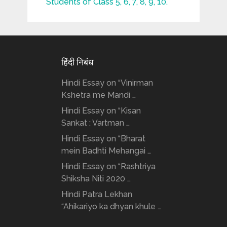
Students of Class 5, 6, 7, 8, 9, 10.
हिंदी निबंध
Hindi Essay on “Vinirman
Kshetra me Mandi …
Hindi Essay on “Kisan
Sankat : Vartman …
Hindi Essay on “Bharat
mein Badhti Mehangai …
Hindi Essay on “Rashtriya
Shiksha Niti 2020 …
Hindi Patra Lekhan
“Ahikariyo ka dhyan khule …