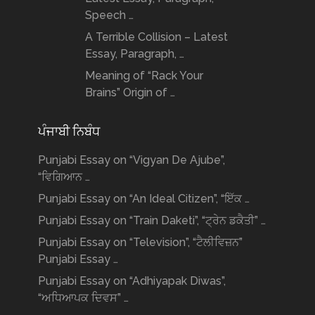
Speech …
A Terrible Collision – Latest
Essay, Paragraph, …
Meaning of “Rack Your
Brains” Origin of …
ਪੰਜਾਬੀ ਨਿਬੰਧ
Punjabi Essay on “Vigyan De Ajube”,
“ਵਿਗਿਆਨ …
Punjabi Essay on “An Ideal Citizen”, “ਇੱਕ …
Punjabi Essay on “Train Daketi”, “ਟ੍ਰੇਨ ਡਕੈਤੀ” …
Punjabi Essay on “Television”, “ਟੈਲੀਵਿਜ਼ਨ”
Punjabi Essay …
Punjabi Essay on “Adhiyapak Diwas”,
“ਅਧਿਆਪਕ ਦਿਵਸ” …