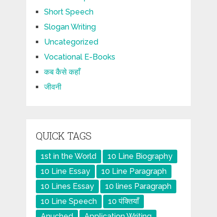
Short Speech
Slogan Writing
Uncategorized
Vocational E-Books
कब कैसे कहाँ
जीवनी
QUICK TAGS
1st in the World
10 Line Biography
10 Line Essay
10 Line Paragraph
10 Lines Essay
10 lines Paragraph
10 Line Speech
10 पंक्तियाँ
Anuched
Application Writing