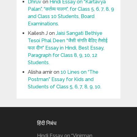
Dhruv
on
Hindi Essay on “Kartavya
Palan”, “कर्तव्य पालन”, for Class 5, 6, 7, 8, 9
and Class 10 Students, Board
Examinations.
Kailesh J
on
Jaisi Sangati Bethiye
Tesoi Phal Deen “जैसी संगति बैठिए तैसोई
फल दीन” Essay in Hindi, Best Essay,
Paragraph for Class 8, 9, 10, 12
Students.
Alisha amir
on
10 Lines on “The
Postman” Essay for Kids and
Students of Class 5, 6, 7, 8, 9, 10.
हिंदी निबंध
Hindi Essay on “Vinirman