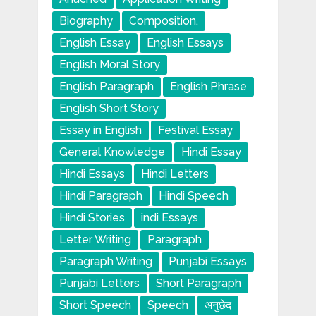
Biography
Composition.
English Essay
English Essays
English Moral Story
English Paragraph
English Phrase
English Short Story
Essay in English
Festival Essay
General Knowledge
Hindi Essay
Hindi Essays
Hindi Letters
Hindi Paragraph
Hindi Speech
Hindi Stories
indi Essays
Letter Writing
Paragraph
Paragraph Writing
Punjabi Essays
Punjabi Letters
Short Paragraph
Short Speech
Speech
अनुछेद