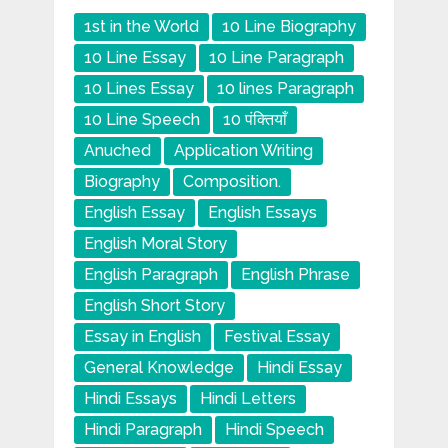
1st in the World
10 Line Biography
10 Line Essay
10 Line Paragraph
10 Lines Essay
10 lines Paragraph
10 Line Speech
10 पंक्तियाँ
Anuched
Application Writing
Biography
Composition.
English Essay
English Essays
English Moral Story
English Paragraph
English Phrase
English Short Story
Essay in English
Festival Essay
General Knowledge
Hindi Essay
Hindi Essays
Hindi Letters
Hindi Paragraph
Hindi Speech