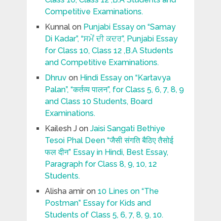
Competitive Examinations.
Kunnal
on
Punjabi Essay on “Samay
Di Kadar”, “ਸਮੇਂ ਦੀ ਕਦਰ”, Punjabi Essay
for Class 10, Class 12 ,B.A Students
and Competitive Examinations.
Dhruv
on
Hindi Essay on “Kartavya
Palan”, “कर्तव्य पालन”, for Class 5, 6, 7, 8, 9
and Class 10 Students, Board
Examinations.
Kailesh J
on
Jaisi Sangati Bethiye
Tesoi Phal Deen “जैसी संगति बैठिए तैसोई
फल दीन” Essay in Hindi, Best Essay,
Paragraph for Class 8, 9, 10, 12
Students.
Alisha amir
on
10 Lines on “The
Postman” Essay for Kids and
Students of Class 5, 6, 7, 8, 9, 10.