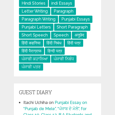
Hindi Stories
indi Essays
Letter Writing
Paragraph
Paragraph Writing
Punjabi Essays
Punjabi Letters
Short Paragraph
Short Speech
Speech
अनुछेद
हिंदी कहनिया
हिंदी निबंध
हिंदी पत्र
हिंदी पैराग्राफ
हिन्दी पत्र
ਪੰਜਾਬੀ ਕਹਾਨਿਆ
ਪੰਜਾਬੀ ਨਿਬੰਧ
ਪੰਜਾਬੀ ਪਤਰ
GUEST DIARY
Itachi Uchiha
on
Punjabi Essay on
“Punjab de Mele”, “ਪੰਜਾਬ ਦੇ ਮੇਲੇ”, for
Class 10, Class 12 ,B.A Students and