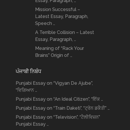
Essay, Paragraph, …
Mission Successful –
Latest Essay, Paragraph,
Speech …
A Terrible Collision – Latest
Essay, Paragraph, …
Meaning of “Rack Your
Brains” Origin of …
ਪੰਜਾਬੀ ਨਿਬੰਧ
Punjabi Essay on “Vigyan De Ajube”,
“ਵਿਗਿਆਨ …
Punjabi Essay on “An Ideal Citizen”, “ਇੱਕ …
Punjabi Essay on “Train Daketi”, “ਟ੍ਰੇਨ ਡਕੈਤੀ” …
Punjabi Essay on “Television”, “ਟੈਲੀਵਿਜ਼ਨ”
Punjabi Essay …