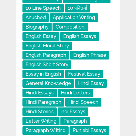
10 Line Speech
10 पंक्तियाँ
Anuched
Application Writing
Biography
Composition.
English Essay
English Essays
English Moral Story
English Paragraph
English Phrase
English Short Story
Essay in English
Festival Essay
General Knowledge
Hindi Essay
Hindi Essays
Hindi Letters
Hindi Paragraph
Hindi Speech
Hindi Stories
indi Essays
Letter Writing
Paragraph
Paragraph Writing
Punjabi Essays