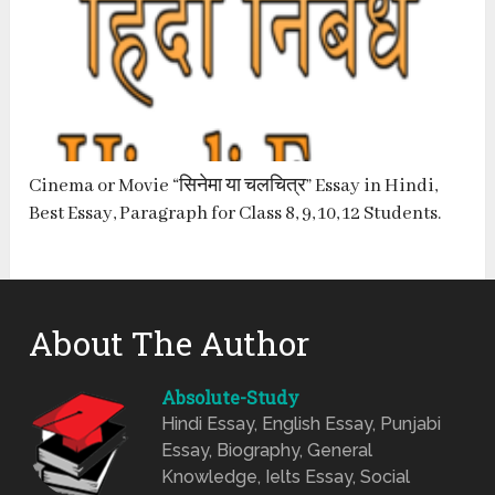
Cinema or Movie “सिनेमा या चलचित्र” Essay in Hindi,
Best Essay, Paragraph for Class 8, 9, 10, 12 Students.
About The Author
Absolute-Study
Hindi Essay, English Essay, Punjabi
Essay, Biography, General
Knowledge, Ielts Essay, Social