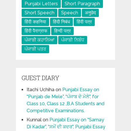
Punjabi Letters
Short Paragraph
Short Speech
Speech
अनुछेद
हिंदी कहनिया
हिंदी निबंध
हिंदी पत्र
हिंदी पैराग्राफ
हिन्दी पत्र
ਪੰਜਾਬੀ ਕਹਾਨਿਆ
ਪੰਜਾਬੀ ਨਿਬੰਧ
ਪੰਜਾਬੀ ਪਤਰ
GUEST DIARY
Itachi Uchiha
on
Punjabi Essay on
“Punjab de Mele”, “ਪੰਜਾਬ ਦੇ ਮੇਲੇ”, for
Class 10, Class 12 ,B.A Students and
Competitive Examinations.
Kunnal
on
Punjabi Essay on “Samay
Di Kadar”, “ਸਮੇਂ ਦੀ ਕਦਰ”, Punjabi Essay