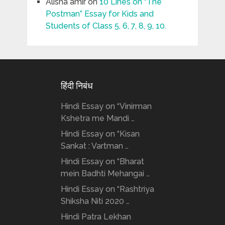
Alisha amir
on
10 Lines on “The
Postman” Essay for Kids and
Students of Class 5, 6, 7, 8, 9, 10.
हिंदी निबंध
Hindi Essay on “Vinirman
Kshetra me Mandi …
Hindi Essay on “Kisan
Sankat : Vartman …
Hindi Essay on “Bharat
mein Badhti Mehangai …
Hindi Essay on “Rashtriya
Shiksha Niti 2020 …
Hindi Patra Lekhan