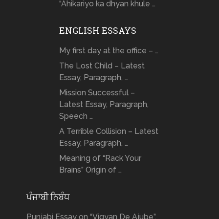
“Ahikariyo ka dhyan khule …
ENGLISH ESSAYS
My first day at the office – …
The Lost Child – Latest
Essay, Paragraph, …
Mission Successful –
Latest Essay, Paragraph,
Speech …
A Terrible Collision – Latest
Essay, Paragraph, …
Meaning of “Rack Your
Brains” Origin of …
ਪੰਜਾਬੀ ਨਿਬੰਧ
Punjabi Essay on “Vigyan De Ajube”,