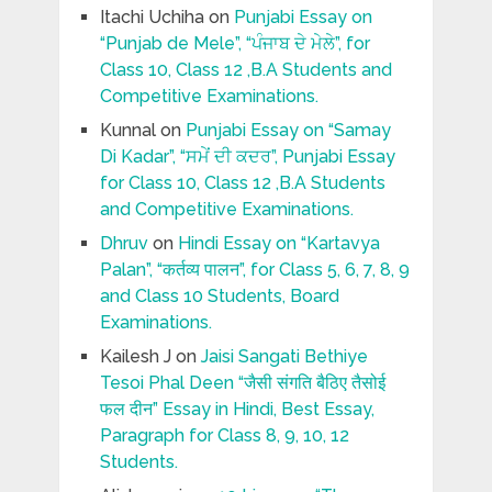
Itachi Uchiha
on
Punjabi Essay on
“Punjab de Mele”, “ਪੰਜਾਬ ਦੇ ਮੇਲੇ”, for
Class 10, Class 12 ,B.A Students and
Competitive Examinations.
Kunnal
on
Punjabi Essay on “Samay
Di Kadar”, “ਸਮੇਂ ਦੀ ਕਦਰ”, Punjabi Essay
for Class 10, Class 12 ,B.A Students
and Competitive Examinations.
Dhruv
on
Hindi Essay on “Kartavya
Palan”, “कर्तव्य पालन”, for Class 5, 6, 7, 8, 9
and Class 10 Students, Board
Examinations.
Kailesh J
on
Jaisi Sangati Bethiye
Tesoi Phal Deen “जैसी संगति बैठिए तैसोई
फल दीन” Essay in Hindi, Best Essay,
Paragraph for Class 8, 9, 10, 12
Students.