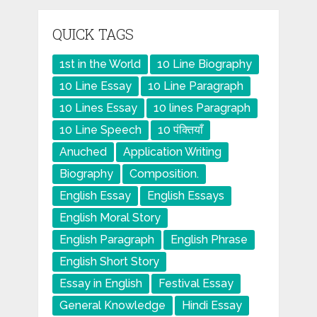
QUICK TAGS
1st in the World
10 Line Biography
10 Line Essay
10 Line Paragraph
10 Lines Essay
10 lines Paragraph
10 Line Speech
10 पंक्तियाँ
Anuched
Application Writing
Biography
Composition.
English Essay
English Essays
English Moral Story
English Paragraph
English Phrase
English Short Story
Essay in English
Festival Essay
General Knowledge
Hindi Essay