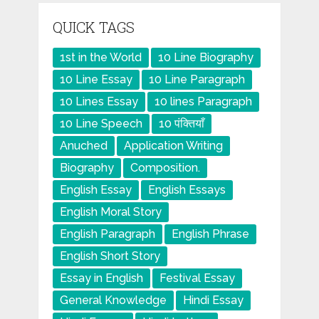
QUICK TAGS
1st in the World
10 Line Biography
10 Line Essay
10 Line Paragraph
10 Lines Essay
10 lines Paragraph
10 Line Speech
10 पंक्तियाँ
Anuched
Application Writing
Biography
Composition.
English Essay
English Essays
English Moral Story
English Paragraph
English Phrase
English Short Story
Essay in English
Festival Essay
General Knowledge
Hindi Essay