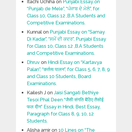
Itachi Uchiha
on
Punjabi Essay on
“Punjab de Mele”, “ਪੰਜਾਬ ਦੇ ਮੇਲੇ”, for
Class 10, Class 12 ,B.A Students and
Competitive Examinations.
Kunnal
on
Punjabi Essay on “Samay
Di Kadar”, “ਸਮੇਂ ਦੀ ਕਦਰ”, Punjabi Essay
for Class 10, Class 12 ,B.A Students
and Competitive Examinations.
Dhruv
on
Hindi Essay on “Kartavya
Palan”, “कर्तव्य पालन”, for Class 5, 6, 7, 8, 9
and Class 10 Students, Board
Examinations.
Kailesh J
on
Jaisi Sangati Bethiye
Tesoi Phal Deen “जैसी संगति बैठिए तैसोई
फल दीन” Essay in Hindi, Best Essay,
Paragraph for Class 8, 9, 10, 12
Students.
Alisha amir
on
10 Lines on “The