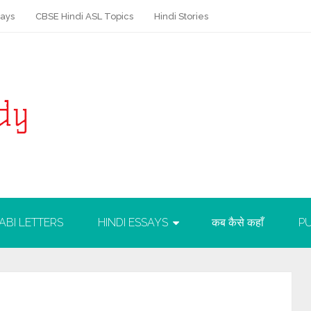
says
CBSE Hindi ASL Topics
Hindi Stories
ABI LETTERS
HINDI ESSAYS
कब कैसे कहाँ
PU