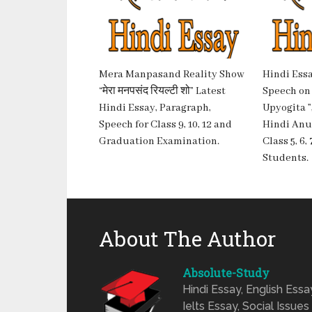
Mera Manpasand Reality Show
Hindi Essa
“मेरा मनपसंद रियल्टी शो” Latest
Speech on
Hindi Essay, Paragraph,
Upyogita ”, 
Speech for Class 9, 10, 12 and
Hindi Anu
Graduation Examination.
Class 5, 6, 
Students.
About The Author
Absolute-Study
Hindi Essay, English Ess
Ielts Essay, Social Issues