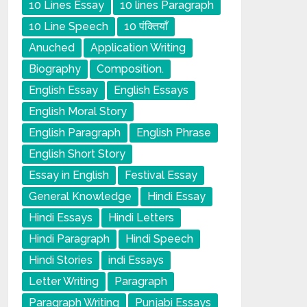
10 Lines Essay
10 lines Paragraph
10 Line Speech
10 पंक्तियाँ
Anuched
Application Writing
Biography
Composition.
English Essay
English Essays
English Moral Story
English Paragraph
English Phrase
English Short Story
Essay in English
Festival Essay
General Knowledge
Hindi Essay
Hindi Essays
Hindi Letters
Hindi Paragraph
Hindi Speech
Hindi Stories
indi Essays
Letter Writing
Paragraph
Paragraph Writing
Punjabi Essays