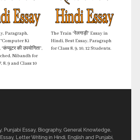
y, Paragraph,
The Train “रेलगाड़ी” Essay in
 “Computer Ki
Hindi, Best Essay, Paragraph
“कंप्यूटर की उपयोगिता”,
for Class 8, 9, 10, 12 Students.
ched, Nibandh for
7, 8, 9 and Class 10
ay, Punjabi Essay, Biography, General Knowledge,
 Essay, Letter Writing in Hindi, English and Punjabi,