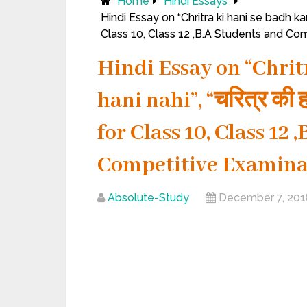
Home
Hindi Essays
Hindi Essay on “Chritra ki hani se badh kar koi
Class 10, Class 12 ,B.A Students and Co
Hindi Essay on “Chrit
hani nahi”, “चरित्र की हा
for Class 10, Class 12
Competitive Examina
Absolute-Study
December 7, 201