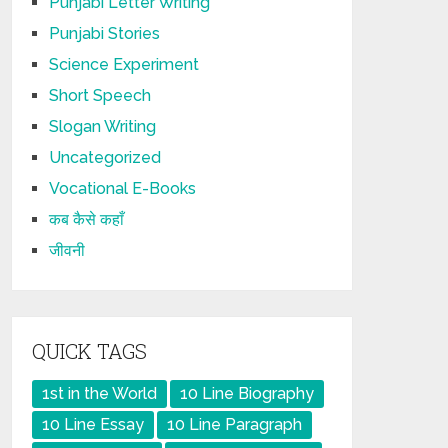
Punjabi Letter Writing
Punjabi Stories
Science Experiment
Short Speech
Slogan Writing
Uncategorized
Vocational E-Books
कब कैसे कहाँ
जीवनी
QUICK TAGS
1st in the World
10 Line Biography
10 Line Essay
10 Line Paragraph