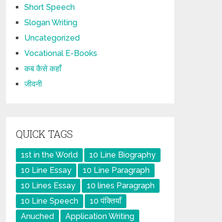
Short Speech
Slogan Writing
Uncategorized
Vocational E-Books
कब कैसे कहाँ
जीवनी
QUICK TAGS
1st in the World
10 Line Biography
10 Line Essay
10 Line Paragraph
10 Lines Essay
10 lines Paragraph
10 Line Speech
10 पंक्तियाँ
Anuched
Application Writing