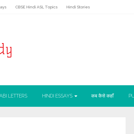
says
CBSE Hindi ASL Topics
Hindi Stories
ABI LETTERS
HINDI ESSAYS
कब कैसे कहाँ
PU