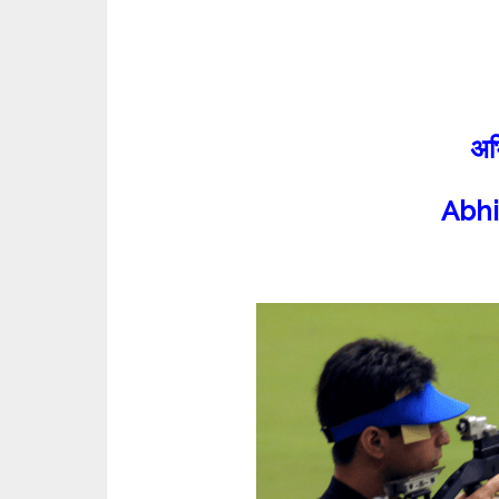
अभि
Abhi