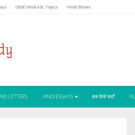
says
CBSE Hindi ASL Topics
Hindi Stories
ABI LETTERS
HINDI ESSAYS
कब कैसे कहाँ
PU