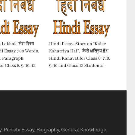
Lekhak “मेरा प्रिय
Hindi Essay, Story on “Kaise
di Essay 700 Words,
Kshatriya Hai”, “कैसे क्षत्रिय हैं?”
, Paragraph,
Hindi Kahavat for Class 6, 7, 8,
 Class 8, 9, 10, 12
9, 10 and Class 12 Students.
ay, Punjabi Essay, Biography, General Knowledge,