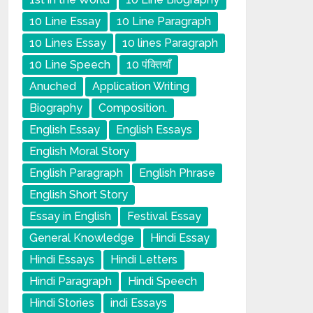
10 Line Essay
10 Line Paragraph
10 Lines Essay
10 lines Paragraph
10 Line Speech
10 पंक्तियाँ
Anuched
Application Writing
Biography
Composition.
English Essay
English Essays
English Moral Story
English Paragraph
English Phrase
English Short Story
Essay in English
Festival Essay
General Knowledge
Hindi Essay
Hindi Essays
Hindi Letters
Hindi Paragraph
Hindi Speech
Hindi Stories
indi Essays