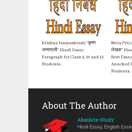
Krishna Janmashtami “कृष्ण
Mera Priya 
जन्माष्टमी” Hindi Essay,
लेखक” Hin
Paragraph for Class 9, 10 and 12
Best Essay
Students.
Anuched for
Students.
About The Author
Absolute-Study
Hindi Essay, English Ess