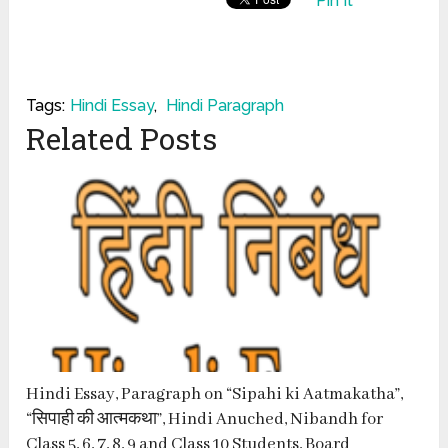
Pin It
Tags:
Hindi Essay
,
Hindi Paragraph
Related Posts
Hindi Essay, Paragraph on “Sipahi ki Aatmakatha”,
“सिपाही की आत्मकथा”, Hindi Anuched, Nibandh for
Class 5, 6, 7, 8, 9 and Class 10 Students, Board