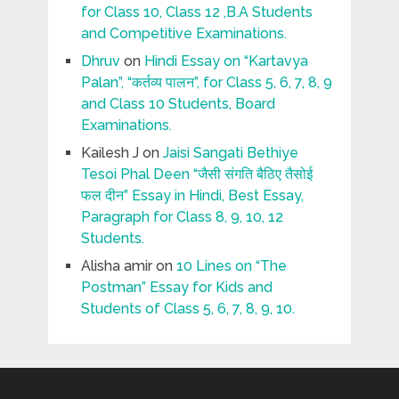
for Class 10, Class 12 ,B.A Students
and Competitive Examinations.
Dhruv
on
Hindi Essay on “Kartavya
Palan”, “कर्तव्य पालन”, for Class 5, 6, 7, 8, 9
and Class 10 Students, Board
Examinations.
Kailesh J
on
Jaisi Sangati Bethiye
Tesoi Phal Deen “जैसी संगति बैठिए तैसोई
फल दीन” Essay in Hindi, Best Essay,
Paragraph for Class 8, 9, 10, 12
Students.
Alisha amir
on
10 Lines on “The
Postman” Essay for Kids and
Students of Class 5, 6, 7, 8, 9, 10.