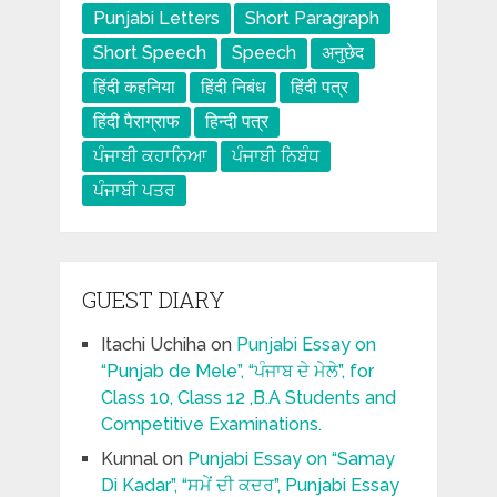
Punjabi Letters
Short Paragraph
Short Speech
Speech
अनुछेद
हिंदी कहनिया
हिंदी निबंध
हिंदी पत्र
हिंदी पैराग्राफ
हिन्दी पत्र
ਪੰਜਾਬੀ ਕਹਾਨਿਆ
ਪੰਜਾਬੀ ਨਿਬੰਧ
ਪੰਜਾਬੀ ਪਤਰ
GUEST DIARY
Itachi Uchiha
on
Punjabi Essay on
“Punjab de Mele”, “ਪੰਜਾਬ ਦੇ ਮੇਲੇ”, for
Class 10, Class 12 ,B.A Students and
Competitive Examinations.
Kunnal
on
Punjabi Essay on “Samay
Di Kadar”, “ਸਮੇਂ ਦੀ ਕਦਰ”, Punjabi Essay