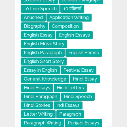
10 Line Speech
10 पंक्तियाँ
Anuched
Application Writing
Biography
Composition.
English Essay
English Essays
English Moral Story
English Paragraph
English Phrase
English Short Story
Essay in English
Festival Essay
General Knowledge
Hindi Essay
Hindi Essays
Hindi Letters
Hindi Paragraph
Hindi Speech
Hindi Stories
indi Essays
Letter Writing
Paragraph
Paragraph Writing
Punjabi Essays