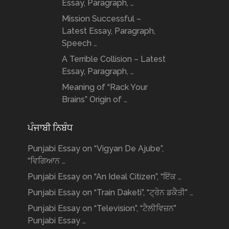
Essay, Paragraph, …
Mission Successful –
Latest Essay, Paragraph,
Speech …
A Terrible Collision – Latest
Essay, Paragraph, …
Meaning of “Rack Your
Brains” Origin of …
ਪੰਜਾਬੀ ਨਿਬੰਧ
Punjabi Essay on “Vigyan De Ajube”,
“ਵਿਗਿਆਨ …
Punjabi Essay on “An Ideal Citizen”, “ਇੱਕ …
Punjabi Essay on “Train Daketi”, “ਟ੍ਰੇਨ ਡਕੈਤੀ” …
Punjabi Essay on “Television”, “ਟੈਲੀਵਿਜ਼ਨ”
Punjabi Essay …