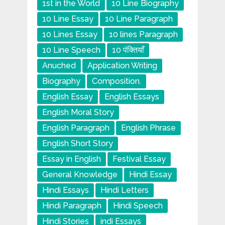
1st in the World
10 Line Biography
10 Line Essay
10 Line Paragraph
10 Lines Essay
10 lines Paragraph
10 Line Speech
10 पंक्तियाँ
Anuched
Application Writing
Biography
Composition.
English Essay
English Essays
English Moral Story
English Paragraph
English Phrase
English Short Story
Essay in English
Festival Essay
General Knowledge
Hindi Essay
Hindi Essays
Hindi Letters
Hindi Paragraph
Hindi Speech
Hindi Stories
indi Essays