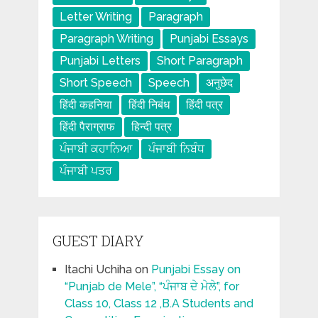
Letter Writing
Paragraph
Paragraph Writing
Punjabi Essays
Punjabi Letters
Short Paragraph
Short Speech
Speech
अनुछेद
हिंदी कहनिया
हिंदी निबंध
हिंदी पत्र
हिंदी पैराग्राफ
हिन्दी पत्र
ਪੰਜਾਬੀ ਕਹਾਨਿਆ
ਪੰਜਾਬੀ ਨਿਬੰਧ
ਪੰਜਾਬੀ ਪਤਰ
GUEST DIARY
Itachi Uchiha
on
Punjabi Essay on
“Punjab de Mele”, “ਪੰਜਾਬ ਦੇ ਮੇਲੇ”, for
Class 10, Class 12 ,B.A Students and