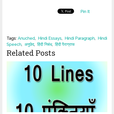
Pin It
Tags:
Anuched
,
Hindi Essays
,
Hindi Paragraph
,
Hindi
Speech
,
अनुछेद
,
हिंदी निबंध
,
हिंदी पैराग्राफ
Related Posts