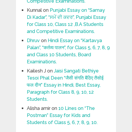
Competitive Examinations.
Kunnal
on
Punjabi Essay on “Samay
Di Kadar”, “ਸਮੇਂ ਦੀ ਕਦਰ”, Punjabi Essay
for Class 10, Class 12 ,B.A Students
and Competitive Examinations.
Dhruv
on
Hindi Essay on “Kartavya
Palan”, “कर्तव्य पालन”, for Class 5, 6, 7, 8, 9
and Class 10 Students, Board
Examinations.
Kailesh J
on
Jaisi Sangati Bethiye
Tesoi Phal Deen “जैसी संगति बैठिए तैसोई
फल दीन” Essay in Hindi, Best Essay,
Paragraph for Class 8, 9, 10, 12
Students.
Alisha amir
on
10 Lines on “The
Postman” Essay for Kids and
Students of Class 5, 6, 7, 8, 9, 10.