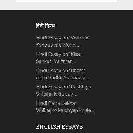
हिंदी निबंध
Hindi Essay on “Vinirman
Kshetra me Mandi …
Hindi Essay on “Kisan
Sankat : Vartman …
Hindi Essay on “Bharat
mein Badhti Mehangai …
Hindi Essay on “Rashtriya
Shiksha Niti 2020 …
Hindi Patra Lekhan
“Ahikariyo ka dhyan khule …
ENGLISH ESSAYS