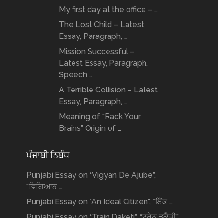
My first day at the office – …
The Lost Child – Latest
Essay, Paragraph, …
Mission Successful –
Latest Essay, Paragraph,
Speech …
A Terrible Collision – Latest
Essay, Paragraph, …
Meaning of “Rack Your
Brains” Origin of …
ਪੰਜਾਬੀ ਨਿਬੰਧ
Punjabi Essay on “Vigyan De Ajube”,
“ਵਿਗਿਆਨ …
Punjabi Essay on “An Ideal Citizen”, “ਇੱਕ …
Punjabi Essay on “Train Daketi”, “ਟ੍ਰੇਨ ਡਕੈਤੀ” …