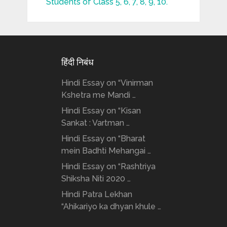
Students of Class 5, 6, 7, 8, 9, 10.
हिंदी निबंध
Hindi Essay on “Vinirman
Kshetra me Mandi …
Hindi Essay on “Kisan
Sankat : Vartman …
Hindi Essay on “Bharat
mein Badhti Mehangai …
Hindi Essay on “Rashtriya
Shiksha Niti 2020 …
Hindi Patra Lekhan
“Ahikariyo ka dhyan khule …