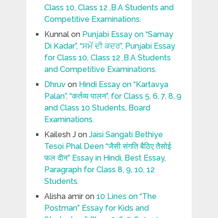
Class 10, Class 12 ,B.A Students and
Competitive Examinations.
Kunnal
on
Punjabi Essay on “Samay
Di Kadar”, “ਸਮੇਂ ਦੀ ਕਦਰ”, Punjabi Essay
for Class 10, Class 12 ,B.A Students
and Competitive Examinations.
Dhruv
on
Hindi Essay on “Kartavya
Palan”, “कर्तव्य पालन”, for Class 5, 6, 7, 8, 9
and Class 10 Students, Board
Examinations.
Kailesh J
on
Jaisi Sangati Bethiye
Tesoi Phal Deen “जैसी संगति बैठिए तैसोई
फल दीन” Essay in Hindi, Best Essay,
Paragraph for Class 8, 9, 10, 12
Students.
Alisha amir
on
10 Lines on “The
Postman” Essay for Kids and