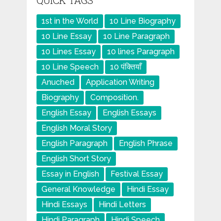
1st in the World
10 Line Biography
10 Line Essay
10 Line Paragraph
10 Lines Essay
10 lines Paragraph
10 Line Speech
10 पंक्तियाँ
Anuched
Application Writing
Biography
Composition.
English Essay
English Essays
English Moral Story
English Paragraph
English Phrase
English Short Story
Essay in English
Festival Essay
General Knowledge
Hindi Essay
Hindi Essays
Hindi Letters
Hindi Paragraph
Hindi Speech