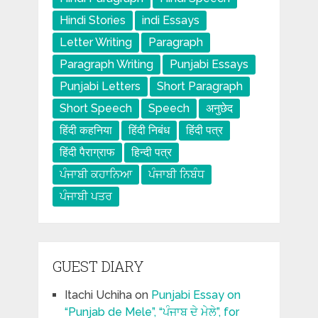
Hindi Stories
indi Essays
Letter Writing
Paragraph
Paragraph Writing
Punjabi Essays
Punjabi Letters
Short Paragraph
Short Speech
Speech
अनुछेद
हिंदी कहनिया
हिंदी निबंध
हिंदी पत्र
हिंदी पैराग्राफ
हिन्दी पत्र
ਪੰਜਾਬੀ ਕਹਾਨਿਆ
ਪੰਜਾਬੀ ਨਿਬੰਧ
ਪੰਜਾਬੀ ਪਤਰ
GUEST DIARY
Itachi Uchiha
on
Punjabi Essay on
“Punjab de Mele”, “ਪੰਜਾਬ ਦੇ ਮੇਲੇ”, for