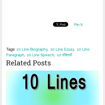
Pin It
Tags:
10 Line Biography
,
10 Line Essay
,
10 Line
Paragraph
,
10 Line Speech
,
10 पंक्तियाँ
Related Posts