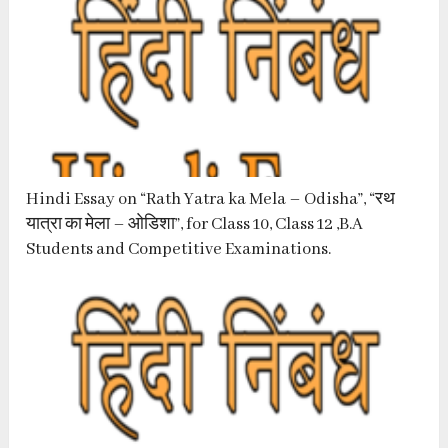
Hindi Essay on “Rath Yatra ka Mela – Odisha”, “रथ
यात्रा का मेला – ओडिशा”, for Class 10, Class 12 ,B.A
Students and Competitive Examinations.