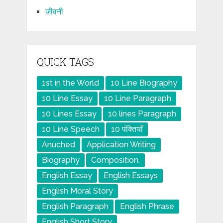
जीवनी
QUICK TAGS
1st in the World
10 Line Biography
10 Line Essay
10 Line Paragraph
10 Lines Essay
10 lines Paragraph
10 Line Speech
10 पंक्तियाँ
Anuched
Application Writing
Biography
Composition.
English Essay
English Essays
English Moral Story
English Paragraph
English Phrase
English Short Story