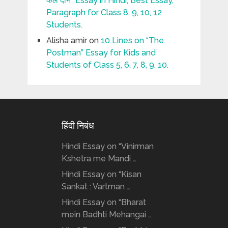
फल दीन” Essay in Hindi, Best Essay,
Paragraph for Class 8, 9, 10, 12
Students.
Alisha amir
on
10 Lines on “The
Postman” Essay for Kids and
Students of Class 5, 6, 7, 8, 9, 10.
हिंदी निबंध
Hindi Essay on “Vinirman
Kshetra me Mandi …
Hindi Essay on “Kisan
Sankat : Vartman …
Hindi Essay on “Bharat
mein Badhti Mehangai …