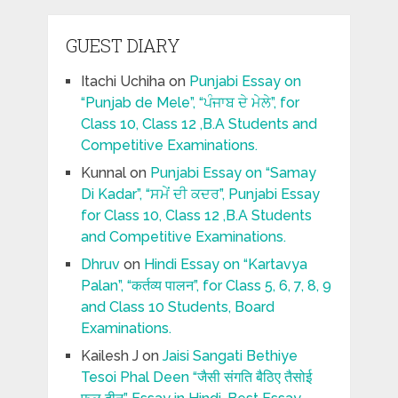
GUEST DIARY
Itachi Uchiha
on
Punjabi Essay on
“Punjab de Mele”, “ਪੰਜਾਬ ਦੇ ਮੇਲੇ”, for
Class 10, Class 12 ,B.A Students and
Competitive Examinations.
Kunnal
on
Punjabi Essay on “Samay
Di Kadar”, “ਸਮੇਂ ਦੀ ਕਦਰ”, Punjabi Essay
for Class 10, Class 12 ,B.A Students
and Competitive Examinations.
Dhruv
on
Hindi Essay on “Kartavya
Palan”, “कर्तव्य पालन”, for Class 5, 6, 7, 8, 9
and Class 10 Students, Board
Examinations.
Kailesh J
on
Jaisi Sangati Bethiye
Tesoi Phal Deen “जैसी संगति बैठिए तैसोई