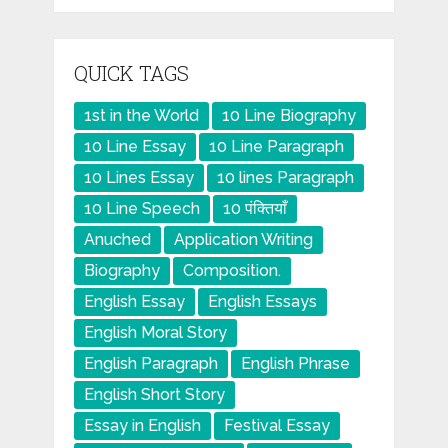
QUICK TAGS
1st in the World
10 Line Biography
10 Line Essay
10 Line Paragraph
10 Lines Essay
10 lines Paragraph
10 Line Speech
10 पंक्तियाँ
Anuched
Application Writing
Biography
Composition.
English Essay
English Essays
English Moral Story
English Paragraph
English Phrase
English Short Story
Essay in English
Festival Essay