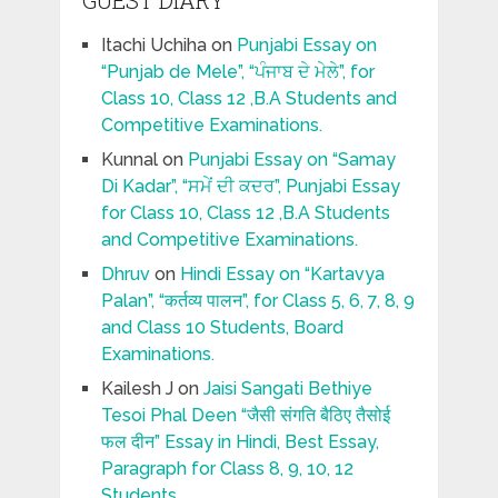
GUEST DIARY
Itachi Uchiha
on
Punjabi Essay on
“Punjab de Mele”, “ਪੰਜਾਬ ਦੇ ਮੇਲੇ”, for
Class 10, Class 12 ,B.A Students and
Competitive Examinations.
Kunnal
on
Punjabi Essay on “Samay
Di Kadar”, “ਸਮੇਂ ਦੀ ਕਦਰ”, Punjabi Essay
for Class 10, Class 12 ,B.A Students
and Competitive Examinations.
Dhruv
on
Hindi Essay on “Kartavya
Palan”, “कर्तव्य पालन”, for Class 5, 6, 7, 8, 9
and Class 10 Students, Board
Examinations.
Kailesh J
on
Jaisi Sangati Bethiye
Tesoi Phal Deen “जैसी संगति बैठिए तैसोई
फल दीन” Essay in Hindi, Best Essay,
Paragraph for Class 8, 9, 10, 12
Students.