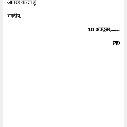
आग्रह करता हूँ।
भवदीय,
10 अक्टूबर,………
(क)