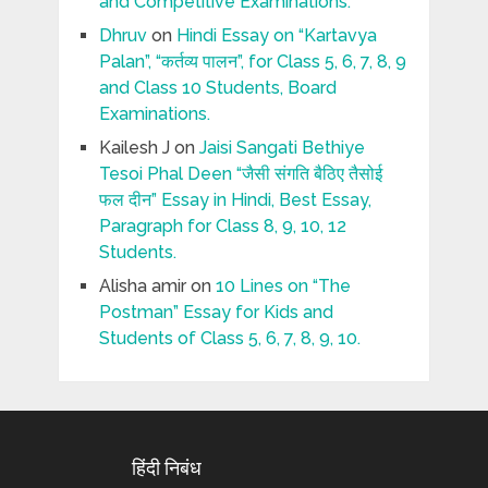
and Competitive Examinations.
Dhruv
on
Hindi Essay on “Kartavya
Palan”, “कर्तव्य पालन”, for Class 5, 6, 7, 8, 9
and Class 10 Students, Board
Examinations.
Kailesh J
on
Jaisi Sangati Bethiye
Tesoi Phal Deen “जैसी संगति बैठिए तैसोई
फल दीन” Essay in Hindi, Best Essay,
Paragraph for Class 8, 9, 10, 12
Students.
Alisha amir
on
10 Lines on “The
Postman” Essay for Kids and
Students of Class 5, 6, 7, 8, 9, 10.
हिंदी निबंध