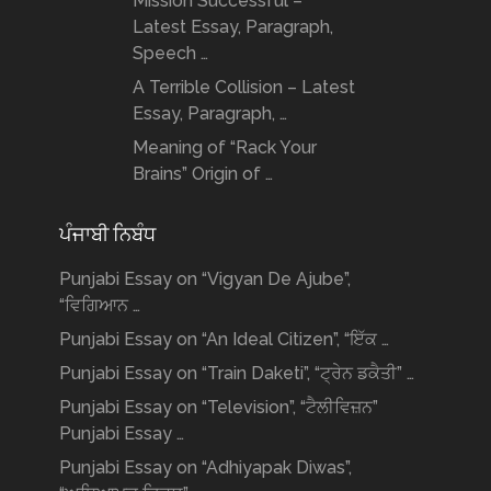
Mission Successful –
Latest Essay, Paragraph,
Speech …
A Terrible Collision – Latest
Essay, Paragraph, …
Meaning of “Rack Your
Brains” Origin of …
ਪੰਜਾਬੀ ਨਿਬੰਧ
Punjabi Essay on “Vigyan De Ajube”,
“ਵਿਗਿਆਨ …
Punjabi Essay on “An Ideal Citizen”, “ਇੱਕ …
Punjabi Essay on “Train Daketi”, “ਟ੍ਰੇਨ ਡਕੈਤੀ” …
Punjabi Essay on “Television”, “ਟੈਲੀਵਿਜ਼ਨ”
Punjabi Essay …
Punjabi Essay on “Adhiyapak Diwas”,