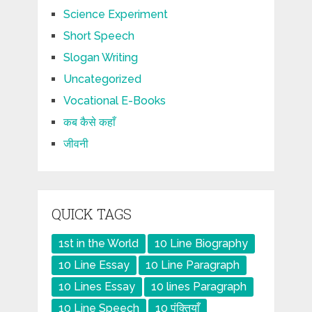
Science Experiment
Short Speech
Slogan Writing
Uncategorized
Vocational E-Books
कब कैसे कहाँ
जीवनी
QUICK TAGS
1st in the World
10 Line Biography
10 Line Essay
10 Line Paragraph
10 Lines Essay
10 lines Paragraph
10 Line Speech
10 पंक्तियाँ