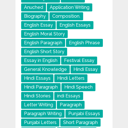
Anuched
Application Writing
Biography
Composition.
English Essay
English Essays
English Moral Story
English Paragraph
English Phrase
English Short Story
Essay in English
Festival Essay
General Knowledge
Hindi Essay
Hindi Essays
Hindi Letters
Hindi Paragraph
Hindi Speech
Hindi Stories
indi Essays
Letter Writing
Paragraph
Paragraph Writing
Punjabi Essays
Punjabi Letters
Short Paragraph