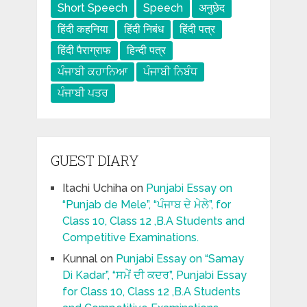
Short Speech
Speech
अनुछेद
हिंदी कहनिया
हिंदी निबंध
हिंदी पत्र
हिंदी पैराग्राफ
हिन्दी पत्र
ਪੰਜਾਬੀ ਕਹਾਨਿਆ
ਪੰਜਾਬੀ ਨਿਬੰਧ
ਪੰਜਾਬੀ ਪਤਰ
GUEST DIARY
Itachi Uchiha
on
Punjabi Essay on
“Punjab de Mele”, “ਪੰਜਾਬ ਦੇ ਮੇਲੇ”, for
Class 10, Class 12 ,B.A Students and
Competitive Examinations.
Kunnal
on
Punjabi Essay on “Samay
Di Kadar”, “ਸਮੇਂ ਦੀ ਕਦਰ”, Punjabi Essay
for Class 10, Class 12 ,B.A Students